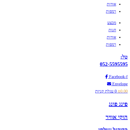
אודות
רמפות
מבצע
חנות
אודות
רמפות
טל:
052-5595595
Facebook-f
Envelope
0.00
₪
0
עגלת קניות
פינג פונג
הוקי אוויר
כדורגל שולחן