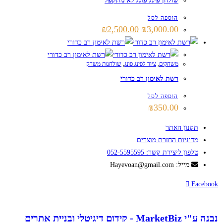
שולחן פינג פונג לא מתקפל
הוספה לסל
המחיר
המחיר
₪
2,500.00
₪
3,000.00
המקורי
הנוכחי
היה:
הוא:
₪2,500.00.
₪3,000.00.
משחקים
,
ציוד לפינג פונג
,
שולחנות משחק
רשת לאימון רב כדורי
הוספה לסל
₪
350.00
תקנון האתר
מדיניות החזרת מוצרים
טלפון ליצירת קשר: 052-5595595
מייל: Hayevoan@gmail.com
Facebook
נבנה ע"י MarketBiz - קידום דיגיטלי ובניית אתרים