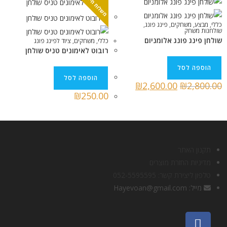
משלוח חינם
כללי
,
מבצע
,
משחקים
,
פינג פונג
,
שולחנות משחק
שולחן פינג פונג אלומניום
כללי
,
משחקים
,
ציוד לפינג פונג
רובוט לאימונים טניס שולחן
הוספה לסל
הוספה לסל
₪
2,600.00
₪
2,800.00
₪
250.00
תקנון האתר
מדיניות החזרת מוצרים
טלפון ליצירת קשר: 052-5595595
מייל: Hayevoan@gmail.com