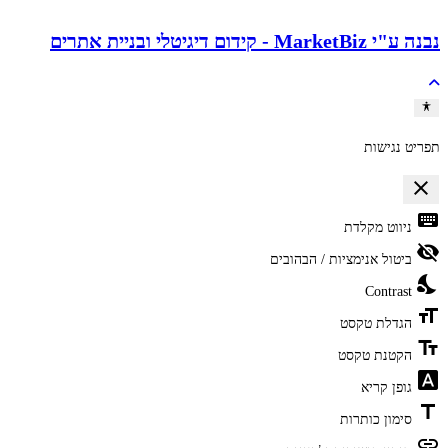
נבנה ע"י MarketBiz - קידום דיגיטלי ובניית אתרים
תפריט נגישות
close
פתיחה וסגירה של תפריט הנגישות
keyboard
ניווט מקלדת
visibility_off
ביטול אנימציות / הבהובים
nights_stay
Contrast
format_size
הגדלת טקסט
text_fields
הקטנת טקסט
font_download
גופן קריא
title
סימון כותרות
link