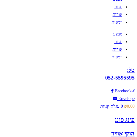
חנות
אודות
רמפות
מבצע
חנות
אודות
רמפות
טל:
052-5595595
Facebook-f
Envelope
0.00
₪
0
עגלת קניות
פינג פונג
הוקי אוויר