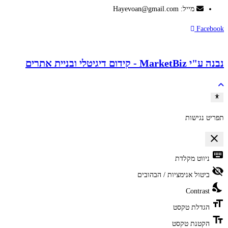
מייל: Hayevoan@gmail.com
Facebook
נבנה ע"י MarketBiz - קידום דיגיטלי ובניית אתרים
תפריט נגישות
close
פתיחה וסגירה של תפריט הנגישות
keyboard
ניווט מקלדת
visibility_off
ביטול אנימציות / הבהובים
nights_stay
Contrast
format_size
הגדלת טקסט
text_fields
הקטנת טקסט