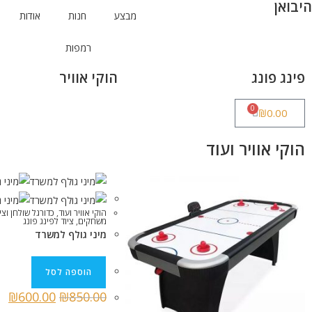
היבואן
ט
מבצע
חנות
אודות
5
רמפות
פינג פונג
הוקי אוויר
0
₪
0.00
הוקי אוויר ועוד
הוקי אוויר ועוד
,
כדורגל שולחן וציו
משחקים
,
ציוד לפינג פונג
מיני גולף למשרד
הוספה לסל
₪
600.00
₪
850.00