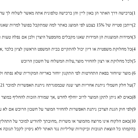
1)ברכישה דרך האתר הן באון ליין והן ברכישה טלפונית אתה מאשר לשלוח לך עדכון על מצב הטיפול בהזמנה וכן שליחת מבצע נוסף לעניין אותך במבצעים המיוחדים ללקוח חוזר
2)ייתכן סטייה של 15% בצבע לפי המוצג באתר למה שמתקבל בפועל למרות שאנו עושים כל המאמצים לוודא שתהיה מרוצה מהרכישה שלך
3)המידות המוצגות הן המידות שאנו מקבלים מהמפעל היצרן ולכן אם נפלה טעות עד 15% סטייה לא תיחשב לנו הפרת הסכם קנייה
4)כל מחלוקת משפטית או דיון יכול להתקיים בבית המשפט הראשון לציון בלבד ,אזור הוצאת המשלוח
5)לכל מחלוקת או רצון להחזיר מוצר,עלות המשלוח על חשבון הרוכש
6) מוצר שיוחזר בפאת התחרטות לפי התקנון יוחזר באריזה המקורית שלא נפתח ולא חסר לו פריט
7)על חלק חשמלי ניתנת אחריות חצי שנה שבמסגרתה ניתנת האפשרות למוכר 21 ימי עבודה לתקן הליקוי
8)באים לא ניתן לתקן המוצר לרוב יוחלף לחדש ,אך שמורה הזכות להחליף במוצר חדש ללא אריזה מקורית
9)לפי חוק הגנת הצרכן ניתנת האפשרות להחזיר המוצר על חשבון הרוכש אם לא עברו 14 יום מלאים באריזתו המקורית וללא שימוש כולל בהודעה למוכר והסבר על סיבת ההחזרה (על מנת ללמוד לתקן לפעם הבאה)
10)באם הלקוח אינו מרוצה מהמוצר או משרות ,מחובתך להודיע למוכר על התהל
בהקמתו כל הוצאת תגובות וביקורות שליליות נגד האתר ללא ניסיון לקבל תגובה א