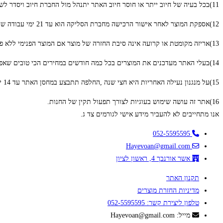
11)בכל בעיה של חיוב ייתר או חוסר חיוב האתר יתנהל מול החברת חיוב ויסדר לשביעות רצון שני הצדדים שהתוצאה תהיה שכל צד חוייב וזוכה על המוצר במלואו
12)אספקת המוצר לאחר אישור הרכישה מחברת הסליקה הוא עד 21 ימי עבודה שלאחריו ניתן להתחרט ללא סיבה אך ניתנת האפשרות לאתר לשפות את הלקוח על הזמן האבוד
13)אריזה מקומטת או קרועה אינה סיבת החזרה של מוצר אם המוצר הפנימי ללא פגע ואין בעיה בשימוש בו
14)בעלי האתר מעדכנים את המוצרים בכל כמה חודשים במחירים הכי טובים שאפשר ,יעשה ניסיון להציע לך לשלוח לך מבצע כלקוח קיים במערכת ,אך תינתן לך גם האפשרות לסרב לקבל המשך מבצעים
15)על מנגנון נעילה האחריות היא חצי שנה ,החלפה תתבצע במחסן האתר עד 14 ימי עבודה ,המשלוח חזרה על בעלי האתר והמשלוח לתיקון על הלקוח
16)אתר זה עושה שימוש בעוגיות לצורך תפעול תקין של החנות.
אנו מתחייבים לא להעביר מידע אישי לגורמים צד ג.
052-5595595
Hayevoan@gmail.com
אשר אורנבך 4, ראשון לציון
תקנון האתר
מדיניות החזרת מוצרים
טלפון ליצירת קשר: 052-5595595
מייל: Hayevoan@gmail.com