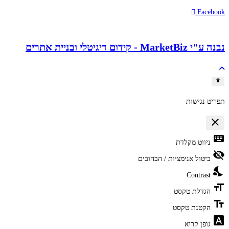
Facebook
נבנה ע"י MarketBiz - קידום דיגיטלי ובניית אתרים
תפריט נגישות
close
פתיחה וסגירה של תפריט הנגישות
keyboard
ניווט מקלדת
visibility_off
ביטול אנימציות / הבהובים
nights_stay
Contrast
format_size
הגדלת טקסט
text_fields
הקטנת טקסט
font_download
גופן קריא