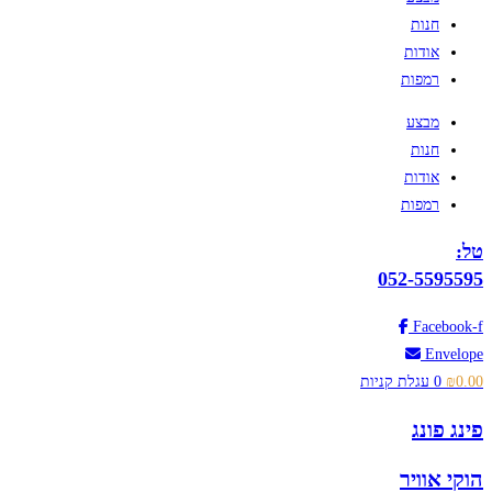
חנות
אודות
רמפות
מבצע
חנות
אודות
רמפות
טל:
052-5595595
Facebook-f
Envelope
0.00
₪
0
עגלת קניות
פינג פונג
הוקי אוויר